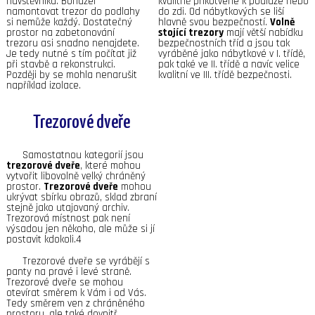
návštěvníka. Bohužel
kvalitně přikotvené k podlaze nebo
namontovat trezor do podlahy
do zdi. Od nábytkových se liší
si nemůže každý. Dostatečný
hlavně svou bezpečností.
Volně
prostor na zabetonování
stojící trezory
mají větší nabídku
trezoru asi snadno nenajdete.
bezpečnostních tříd a jsou tak
Je tedy nutné s tím počítat již
vyráběné jako nábytkové v I. třídě,
při stavbě a rekonstrukci.
pak také ve II. třídě a navíc velice
Později by se mohla nenarušit
kvalitní ve III. třídě bezpečnosti.
například izolace.
Trezorové dveře
Samostatnou kategorií jsou
trezorové dveře
, které mohou
vytvořit libovolně velký chráněný
prostor.
Trezorové dveře
mohou
ukrývat sbírku obrazů, sklad zbraní
stejně jako utajovaný archiv.
Trezorová místnost pak není
výsadou jen někoho, ale může si jí
postavit kdokoli.4
Trezorové dveře se vyrábějí s
panty na pravé i levé straně.
Trezorové dveře se mohou
otevírat směrem k Vám i od Vás.
Tedy směrem ven z chráněného
prostoru, ale také dovnitř