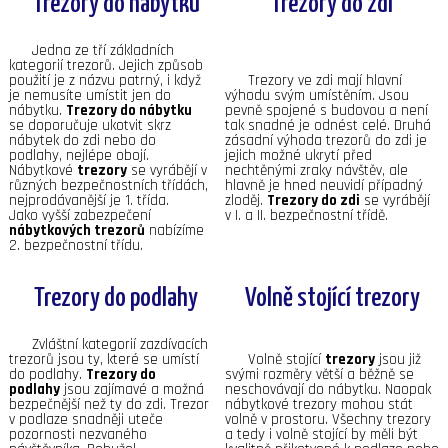
Trezory do nábytku
Trezory do zdi
Jedna ze tří základních
kategorií trezorů. Jejich způsob
použití je z názvu patrný, i když
Trezory ve zdi mají hlavní
je nemusíte umístit jen do
výhodu svým umístěním. Jsou
nábytku.
Trezory do nábytku
pevně spojené s budovou a není
se doporučuje ukotvit skrz
tak snadné je odnést celé. Druhá
nábytek do zdi nebo do
zásadní výhoda trezorů do zdi je
podlahy, nejlépe obojí.
jejich možné ukrytí před
Nábytkové
trezory
se vyrábějí v
nechtěnými zraky návštěv, ale
různých bezpečnostních třídách,
hlavně je hned neuvidí případný
nejprodávanější je 1. třída.
zloděj.
Trezory do zdi
se vyrábějí
Jako vyšší zabezpečení
v I. a II. bezpečnostní třídě.
nábytkových trezorů
nabízíme
2. bezpečnostní třídu.
Trezory do podlahy
Volně stojící trezory
Zvláštní kategorií zazdívacích
trezorů jsou ty, které se umístí
Volně stojící
trezory
jsou již
do podlahy.
Trezory do
svými rozměry větší a běžně se
podlahy
jsou zajímavé a možná
neschovávají do nábytku. Naopak
bezpečnější než ty do zdi. Trezor
nábytkové trezory mohou stát
v podlaze snadněji uteče
volně v prostoru. Všechny trezory
pozornosti nezvaného
a tedy i volně stojící by měli být