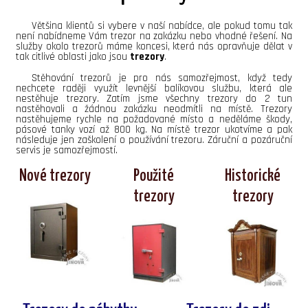
Většina klientů si vybere v naší nabídce, ale pokud tomu tak
není nabídneme Vám trezor na zakázku nebo vhodné řešení. Na
služby okolo trezorů máme koncesi, která nás opravňuje dělat v
tak citlivé oblasti jako jsou
trezory
.
Stěhování trezorů je pro nás samozřejmost, když tedy
nechcete raději využít levnější balíkovou službu, která ale
nestěhuje trezory. Zatím jsme všechny trezory do 2 tun
nastěhovali a žádnou zakázku neodmítli na místě. Trezory
nastěhujeme rychle na požadované místo a neděláme škody,
pásové tanky vozí až 800 kg. Na místě trezor ukotvíme a pak
následuje jen zaškolení o používání trezoru. Záruční a pozáruční
servis je samozřejmostí.
Nové trezory
Použité
Historické
trezory
trezory