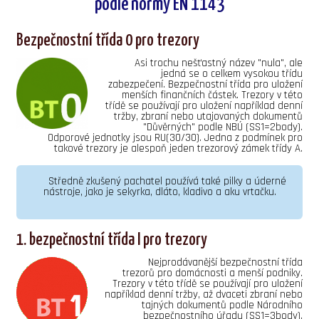
podle normy EN 1143
Bezpečnostní třída 0 pro trezory
Asi trochu nešťastný název "nula", ale
jedná se o celkem vysokou třídu
zabezpečení. Bezpečnostní třída pro uložení
menších finančních částek. Trezory v této
třídě se používají pro uložení například denní
tržby, zbraní nebo utajovaných dokumentů
"Důvěrných" podle NBÚ (SS1=2body).
Odporové jednotky jsou RU(30/30). Jedna z podmínek pro
takové trezory je alespoň jeden trezorový zámek třídy A.
Středně zkušený pachatel používá také pilky a úderné
nástroje, jako je sekyrka, dláto, kladivo a aku vrtačku.
1. bezpečnostní třída I pro trezory
Nejprodávanější bezpečnostní třída
trezorů pro domácnosti a menší podniky.
Trezory v této třídě se používají pro uložení
například denní tržby, až dvaceti zbraní nebo
tajných dokumentů podle Národního
bezpečnostního úřadu (SS1=3body).