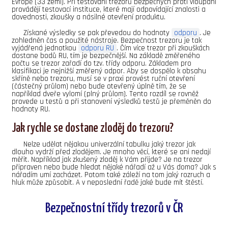
Evropě (33 zemí). Při testování trezorů bezpečných proti vloupání
provádějí testovací instituce, které mají odpovídající znalosti a
dovednosti, zkoušky a násilné otevření produktu.
Získané výsledky se pak převedou do hodnoty
odporu
. Je
zohledněn čas a použité nástroje. Bezpečnost trezoru je tak
vyjádřená jednotkou
odporu RU
. Čím více trezor při zkouškách
dostane bodů RU, tím je bezpečnější. Na základě změřeného
počtu se trezor zařadí do tzv. třídy odporu. Základem pro
klasifikaci je nejnižší změřený odpor. Aby se dospělo k obsahu
skříně nebo trezoru, musí se v praxi provést ruční otevření
(částečný průlom) nebo bude otevřený úplně tím, že se
například dveře vylomí (plný průlom). Tento rozdíl se rovněž
provede u testů a při stanovení výsledků testů je přeměněn do
hodnoty RU.
Jak rychle se dostane zloděj do trezoru?
Nelze udělat nějakou univerzální tabulku jaký trezor jak
dlouho vydrží před zlodějem. Je mnoho věcí, které se ani nedají
měřit. Například jak zkušený zloděj k Vám přijde? Je na trezor
připraven nebo bude hledat nějaké nářadí až u Vás doma? Jak s
nářadím umí zacházet. Potom také záleží na tom jaký rozruch a
hluk může způsobit. A v neposlední řadě jaké bude mít štěstí.
Bezpečnostní třídy trezorů v ČR