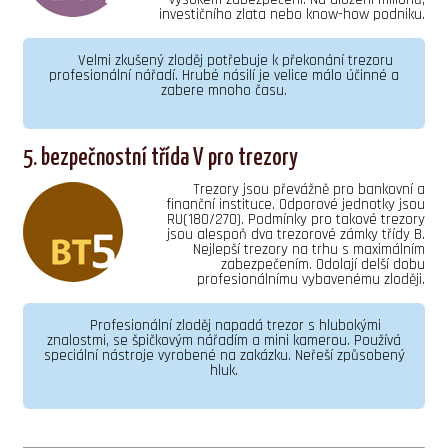
investičního zlata nebo know-how podniku.
Velmi zkušený zloděj potřebuje k překonání trezoru
profesionální nářadí. Hrubé násilí je velice málo účinné a
zabere mnoho času.
5. bezpečnostní třída V pro trezory
Trezory jsou převážně pro bankovní a
finanční instituce. Odporové jednotky jsou
RU(180/270). Podmínky pro takové trezory
jsou alespoň dva trezorové zámky třídy B.
Nejlepší trezory na trhu s maximálním
zabezpečením. Odolají delší dobu
profesionálnímu vybavenému zloději.
Profesionální zloděj napadá trezor s hlubokými
znalostmi, se špičkovým nářadím a mini kamerou. Používá
speciální nástroje vyrobené na zakázku. Neřeší způsobený
hluk.